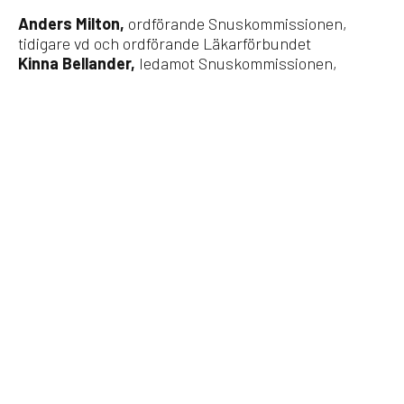
Anders Milton,
ordförande Snuskommissionen,
tidigare vd och ordförande Läkarförbundet
Kinna Bellander,
ledamot Snuskommissionen,
tidigare bland annat verksam på MTG AB och TV4
Karl Fagerström,
ledamot Snuskommissionen,
docent, forskare kring tobak och nikotin
Göran Johnsson,
ledamot Snuskommissionen,
tidigare ordförande IF Metall
KATEGORIER
Alla
Blogg
Debatt