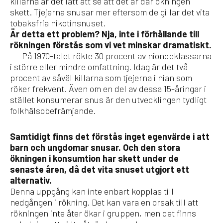
killarna är det lätt att se att det är där ökningen
skett. Tjejerna snusar mer eftersom de gillar det vita
tobaksfria nikotinsnuset.
Är detta ett problem? Nja, inte i förhållande till
rökningen förstås som vi vet minskar dramatiskt.
På 1970-talet rökte 30 procent av niondeklassarna
i större eller mindre omfattning. Idag är det två
procent av såväl killarna som tjejerna i nian som
röker frekvent. Även om en del av dessa 15-åringar i
stället konsumerar snus är den utvecklingen tydligt
folkhälsobefrämjande.
Samtidigt finns det förstås inget egenvärde i att
barn och ungdomar snusar. Och den stora
ökningen i konsumtion har skett under de
senaste åren, då det vita snuset utgjort ett
alternativ.
Denna uppgång kan inte enbart kopplas till
nedgången i rökning. Det kan vara en orsak till att
rökningen inte åter ökar i gruppen, men det finns