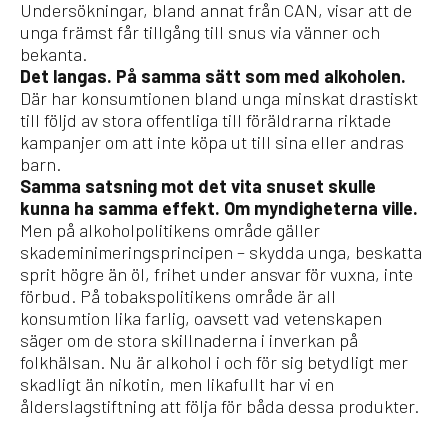
Undersökningar, bland annat från CAN, visar att de
unga främst får tillgång till snus via vänner och
bekanta.
Det langas. På samma sätt som med alkoholen.
Där har konsumtionen bland unga minskat drastiskt
till följd av stora offentliga till föräldrarna riktade
kampanjer om att inte köpa ut till sina eller andras
barn.
Samma satsning mot det vita snuset skulle
kunna ha samma effekt. Om myndigheterna ville.
Men på alkoholpolitikens område gäller
skademinimeringsprincipen – skydda unga, beskatta
sprit högre än öl, frihet under ansvar för vuxna, inte
förbud. På tobakspolitikens område är all
konsumtion lika farlig, oavsett vad vetenskapen
säger om de stora skillnaderna i inverkan på
folkhälsan. Nu är alkohol i och för sig betydligt mer
skadligt än nikotin, men likafullt har vi en
ålderslagstiftning att följa för båda dessa produkter.