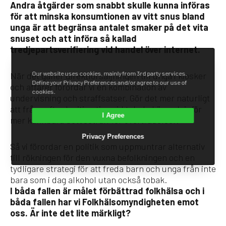
Andra åtgärder som snabbt skulle kunna införas
för att minska konsumtionen av vitt snus bland
unga är att begränsa antalet smaker på det vita
snuset och att införa så kallad
tredjepartsverifiering vid handel över internet.
Our website uses cookies, mainly from 3rd party services.
När det gäller direktförsäljningen till unga i kiosker
Define your Privacy Preferences and/or agree to our use of
och affärer förordar vi en kombination av
cookies.
undervisning och straffsatser. Gör det mer naturligt
att fråga efter legitimation vid tobaksköp och inför
I Agree
mer kännbara bötesstraff för överträdelser.
Privacy Preferences
Så vi förordar en politik som uppmuntrar alternativ
till rökningen för den vuxna befolkningen och en
tydligare strategi för att freda barn och unga från inte
bara som i dag alkohol utan också tobak.
I båda fallen är målet förbättrad folkhälsa och i
båda fallen har vi Folkhälsomyndigheten emot
oss. Är inte det lite märkligt?