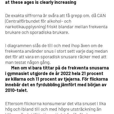
at these ages is clearly increasing
De exakta siffrorna är svåra att få grepp om, då CAN
(Centralförbundet för alkohol- och
narkotikaupplysning) friskt blandar mellan frekventa
brukare och sporadiska brukare.
I diagrammen slås de till och med ihop även om de
frekventa använder snus i stort sett varje dag medan
det för att vara en sporadisk snusare räcker med att
man testat någon gång.
Men om vi bara tittar på de frekventa snusarna
i gymnasiet utgjorde de år 2022 hela 21 procent
av killarna och 11 procent av tjejerna. För flickorna
innebär det en fyrdubbling jämfört med början av
2010-talet.
Eftersom flickorna konsumerar det vita snuset i lika
hög och ibland till och med högre utsträckning än