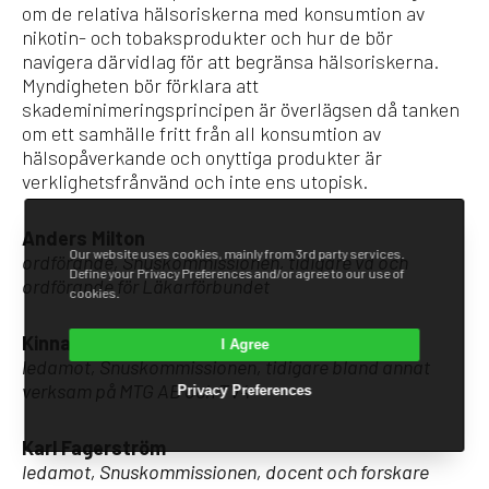
om de relativa hälsoriskerna med konsumtion av
nikotin- och tobaksprodukter och hur de bör
navigera därvidlag för att begränsa hälsoriskerna.
Myndigheten bör förklara att
skademinimeringsprincipen är överlägsen då tanken
om ett samhälle fritt från all konsumtion av
hälsopåverkande och onyttiga produkter är
verklighetsfrånvänd och inte ens utopisk.
Anders Milton
Our website uses cookies, mainly from 3rd party services.
ordförande, Snuskommissionen, tidigare vd och
Define your Privacy Preferences and/or agree to our use of
ordförande för Läkarförbundet
cookies.
Kinna Bellander
I Agree
ledamot, Snuskommissionen, tidigare bland annat
verksam på MTG AB och TV4
Privacy Preferences
Karl Fagerström
ledamot, Snuskommissionen, docent och forskare