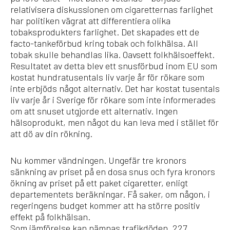
relativisera diskussionen om cigaretternas farlighet
har politiken vägrat att differentiera olika
tobaksprodukters farlighet. Det skapades ett de
facto-tankeförbud kring tobak och folkhälsa. All
tobak skulle behandlas lika. Oavsett folkhälsoeffekt.
Resultatet av detta blev ett snusförbud inom EU som
kostat hundratusentals liv varje år för rökare som
inte erbjöds något alternativ. Det har kostat tusentals
liv varje år i Sverige för rökare som inte informerades
om att snuset utgjorde ett alternativ. Ingen
hälsoprodukt, men något du kan leva med i stället för
att dö av din rökning.
Nu kommer vändningen. Ungefär tre kronors
sänkning av priset på en dosa snus och fyra kronors
ökning av priset på ett paket cigaretter, enligt
departementets beräkningar. Få saker, om någon, i
regeringens budget kommer att ha större positiv
effekt på folkhälsan.
Som jämförelse kan nämnas trafikdöden. 227