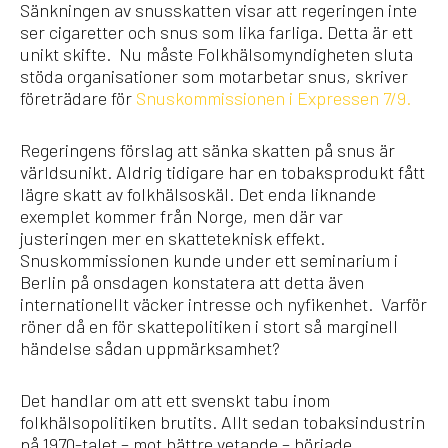
Sänkningen av snusskatten visar att regeringen inte
ser cigaretter och snus som lika farliga. Detta är ett
unikt skifte. Nu måste Folkhälsomyndigheten sluta
stöda organisationer som motarbetar snus, skriver
företrädare för
Snuskommissionen i Expressen 7/9.
Regeringens förslag att sänka skatten på snus är
världsunikt. Aldrig tidigare har en tobaksprodukt fått
lägre skatt av folkhälsoskäl. Det enda liknande
exemplet kommer från Norge, men där var
justeringen mer en skatteteknisk effekt.
Snuskommissionen kunde under ett seminarium i
Berlin på onsdagen konstatera att detta även
internationellt väcker intresse och nyfikenhet. Varför
röner då en för skattepolitiken i stort så marginell
händelse sådan uppmärksamhet?
Det handlar om att ett svenskt tabu inom
folkhälsopolitiken brutits. Allt sedan tobaksindustrin
på 1970-talet – mot bättre vetande – började