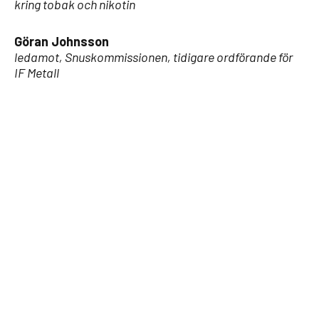
kring tobak och nikotin
Göran Johnsson
ledamot, Snuskommissionen, tidigare ordförande för
IF Metall
KATEGORIER
Alla
Blogg
Debatt
Nyheter