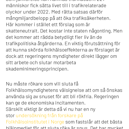
människor fick sätta livet till i trafikrelaterade
olyckor under 2022. Med rätta satsas därför
mångmiljardbelopp på att öka trafiksäkerheten.
Här kommer i stället ett förslag som är
skatteneutralt. Det kostar inte staten någonting. Men
det kommer att rädda betydligt fler liv än de
trafikpolitiska åtgärderna. En viktig förutsättning för
att kunna skörda folkhälsoeffekterna av förslaget är
dock att regeringens myndigheter direkt lägger om
sitt arbete och slutar motarbeta
skademinimeringsprincipen.
Nu måste rökare som vill sluta få
Folkhälsomyndighetens välsignelse att om så önskas
använda sig av snuset för att bli rökfria. Regeringen
kan ge de ekonomiska incitamenten.
Särskilt viktigt är detta då vi nu har en ny
stor
undersökning från forskare på
Folkhälsoinstitutet i Norge
som fastslår att det bästa
hjälpmedlet för att sluta röka är snus. Det har mycket