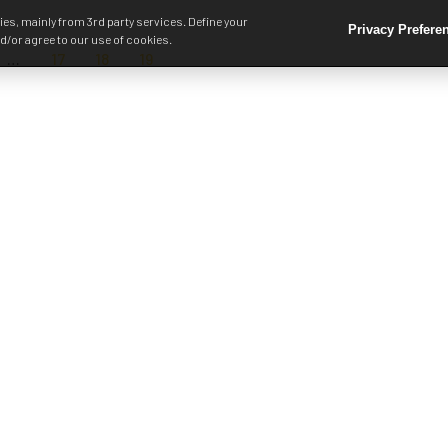
es, mainly from 3rd party services. Define your
Privacy Prefere
d/or agree to our use of cookies.
…
17
18
19
Snuskommissionen är en oberoend
kommission som tar fram rapporter
frågor som kopplar till det svenska
snuset. Kommissionen finansieras a
Svenska Snustillverkarföreningen, e
sammanslutning av företag i Sverig