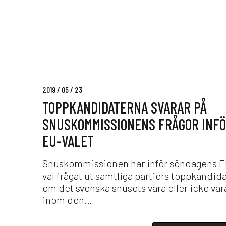
g
p
h
k
e
a
t
n
e
d
n
i
a
d
t
2019 / 05 / 23
a
t
TOPPKANDIDATERNA SVARAR PÅ
t
f
e
SNUSKOMMISSIONENS FRÅGOR INF
ö
r
EU-VALET
r
n
b
a
j
Snuskommissionen har inför söndagens E
s
u
val frågat ut samtliga partiers toppkandid
v
d
om det svenska snusets vara eller icke var
a
a
inom den…
r
t
a
o