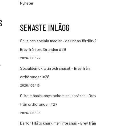
Nyheter
S
SENASTE INLÄGG
Snus och sociala medier – de ungas fördärv?
Brev från ordföranden #29
2026 / 06 / 22
…
Socialdemokratin och snuset – Brev från
ordföranden #28
2026 / 06 / 15
Olika människosyn bakom snusbråket – Brev
från ordföranden #27
2026 / 06 / 08
Därför tillåts knark men inte snus – Brev från