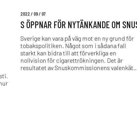
ö
r
2022 / 09 / 07
n
S ÖPPNAR FÖR NYTÄNKANDE OM SNU
y
t
ä
Sverige kan vara på väg mot en ny grund för
n
tobakspolitiken. Något som i sådana fall
k
starkt kan bidra till att förverkliga en
a
nollvision för cigarettrökningen. Det är
n
resultatet av Snuskommissionens valenkät
d
sti.
e
 hur
o
m
s
n
u
s