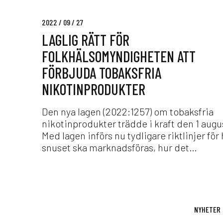
t
t
2022 / 09 / 27
f
LAGLIG RÄTT FÖR
ö
r
FOLKHÄLSOMYNDIGHETEN ATT
F
FÖRBJUDA TOBAKSFRIA
o
l
NIKOTINPRODUKTER
k
h
Den nya lagen (2022:1257) om tobaksfria
ä
nikotinprodukter trädde i kraft den 1 augu
l
Med lagen införs nu tydligare riktlinjer för
s
snuset ska marknadsföras, hur det…
o
m
y
n
T
d
o
NYHETER
i
p