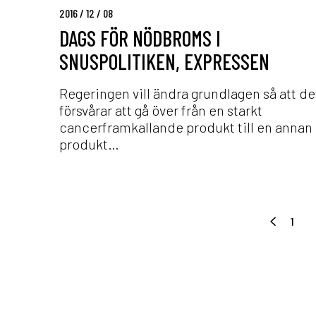
b
2016 / 12 / 08
r
DAGS FÖR NÖDBROMS I
o
SNUSPOLITIKEN, EXPRESSEN
m
s
i
Regeringen vill ändra grundlagen så att de
s
försvårar att gå över från en starkt
n
cancerframkallande produkt till en annan
u
produkt…
s
p
o
l
1
i
t
i
k
e
n