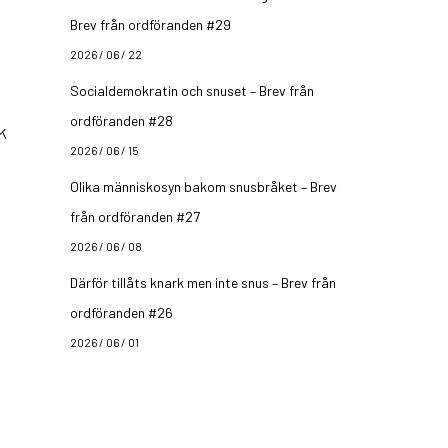
Brev från ordföranden #29
2026 / 06 / 22
Socialdemokratin och snuset – Brev från
ordföranden #28
k
2026 / 06 / 15
Olika människosyn bakom snusbråket – Brev
från ordföranden #27
2026 / 06 / 08
Därför tillåts knark men inte snus – Brev från
ordföranden #26
2026 / 06 / 01