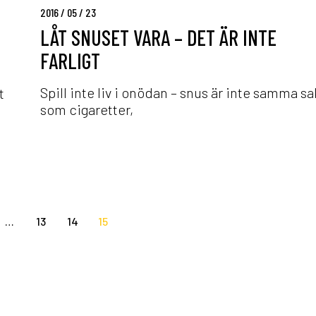
a
2016 / 05 / 23
r
LÅT SNUSET VARA – DET ÄR INTE
a
FARLIGT
–
d
e
Spill inte liv i onödan – snus är inte samma sa
t
t
som cigaretter,
ä
r
i
n
t
e
…
13
14
15
f
a
r
l
i
g