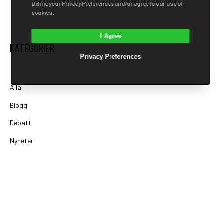
Define your Privacy Preferences and/or agree to our use of
cookies.
I Agree
KATEGORIER
Privacy Preferences
Alla
Blogg
Debatt
Nyheter
SENASTE INLÄGG
Riksdagspartiernas inställning till snus och nikotin
2026 / 08 / 08