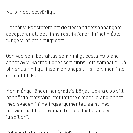
Nu blir det besvärligt.
Här får vi konstatera att de flesta frihetsanhängare
accepterar att det finns restriktioner. Frihet måste
fungera på ett rimligt sätt.
Och vad som betraktas som rimligt bestäms bland
annat av vilka traditioner som finns i ett samhälle. Då
blir snus rimligt, liksom en snaps till sillen, men inte
en joint till kaffet.
Men många länder har gradvis börjat luckra upp sitt
benhårda motstånd mot lättare droger, bland annat
med skademinimeringsargumentet, samt med
hänvisning till att ovanan bitit sig fast och blivit
“tradition”.
Det var därför som EU år 1992 förbjöd det