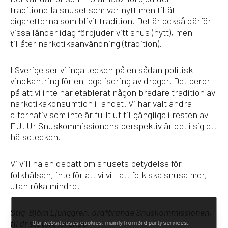
traditionella snuset som var nytt men tillät
cigaretterna som blivit tradition. Det är också därför
vissa länder idag förbjuder vitt snus (nytt), men
tillåter narkotikaanvändning (tradition).
I Sverige ser vi inga tecken på en sådan politisk
vindkantring för en legalisering av droger. Det beror
på att vi inte har etablerat någon bredare tradition av
narkotikakonsumtion i landet. Vi har valt andra
alternativ som inte är fullt ut tillgängliga i resten av
EU. Ur Snuskommissionens perspektiv är det i sig ett
hälsotecken.
Vi vill ha en debatt om snusets betydelse för
folkhälsan, inte för att vi vill att folk ska snusa mer,
utan röka mindre.
Stig-Björn Ljunggren, ordförande Snuskommissionen,
fil dr statsvetenskap
Our website uses cookies, mainly from 3rd party services.