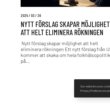
s
l
a
a
n
2025 / 03 / 26
g
?
NYTT FÖRSLAG SKAPAR MÖJLIGHET
s
k
ATT HELT ELIMINERA RÖKNINGEN
a
p
Nytt förslag skapar möjlighet att helt
a
eliminera rökningen Ett nytt förslag från 
r
kommer att skaka om hela folkhälsopoliti
m
på…
ö
j
l
i
Our website uses cooki
g
1
2
Privacy Preferences an
h
e
t