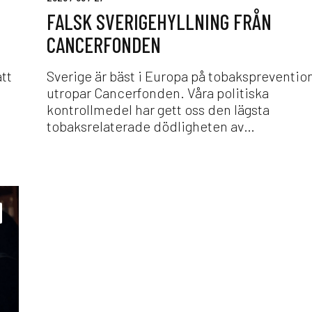
g
FALSK SVERIGEHYLLNING FRÅN
e
h
CANCERFONDEN
y
l
att
Sverige är bäst i Europa på tobakspreventio
l
utropar Cancerfonden. Våra politiska
n
kontrollmedel har gett oss den lägsta
i
tobaksrelaterade dödligheten av…
n
g
f
r
å
n
C
a
n
c
e