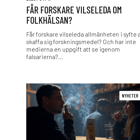
e
FÅR FORSKARE VILSELEDA OM
v
i
FOLKHÄLSAN?
l
s
Får forskare vilseleda allmänheten i syfte 
e
skaffa sig forskningsmedel? Och har inte
l
medierna en uppgift att se igenom
e
falsarierna?…
d
a
o
m
N
f
y
NYHETER
o
t
l
t
k
f
h
ö
ä
r
l
s