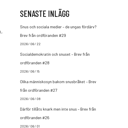
SENASTE INLÄGG
Snus och sociala medier – de ungas fördärv?
n,
Brev från ordföranden #29
2026 / 06 / 22
Socialdemokratin och snuset – Brev från
ordföranden #28
2026 / 06 / 15
Olika människosyn bakom snusbråket – Brev
från ordföranden #27
2026 / 06 / 08
Därför tillåts knark men inte snus – Brev från
ordföranden #26
2026 / 06 / 01