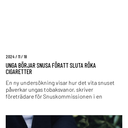
a
b
ö
r
j
a
r
s
2024 / 11 / 18
n
u
UNGA BÖRJAR SNUSA FÖRATT SLUTA RÖKA
CIGARETTER
s
a
En ny undersökning visar hur det vita snuset
f
påverkar ungas tobaksvanor, skriver
ö
företrädare för Snuskommissionen i en
r
a
t
S
t
l
s