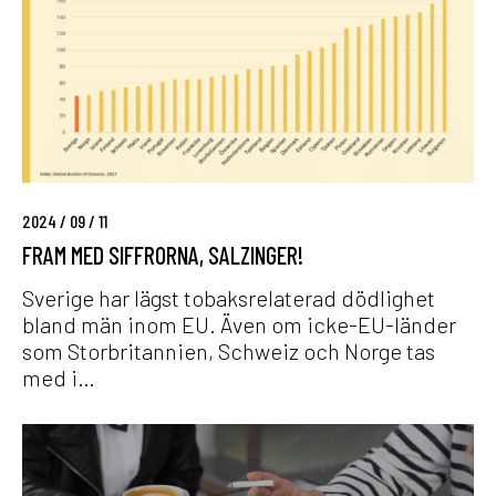
p
m
a
m
g
e
y
d
t
s
t
i
j
f
e
f
b
2024 / 09 / 11
r
r
FRAM MED SIFFRORNA, SALZINGER!
o
o
r
t
Sverige har lägst tobaksrelaterad dödlighet
n
t
bland män inom EU. Även om icke-EU-länder
a
n
som Storbritannien, Schweiz och Norge tas
,
i
med i…
S
n
a
g
R
l
e
e
z
n
p