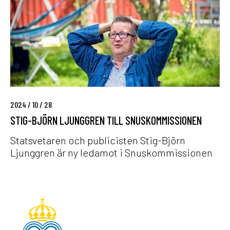
g
a
-
k
B
t
j
i
ö
v
r
i
n
s
L
t
2024 / 10 / 28
j
e
u
STIG-BJÖRN LJUNGGREN TILL SNUSKOMMISSIONEN
r
n
n
Statsvetaren och publicisten Stig-Björn
g
a
Ljunggren är ny ledamot i Snuskommissionen
g
m
r
o
e
t
n
s
S
t
n
n
i
u
u