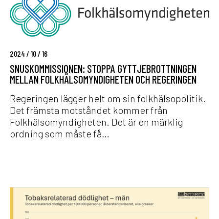
l
s
s
l
e
k
S
t
o
n
i
m
u
ö
2024 / 10 / 16
m
s
r
SNUSKOMMISSIONEN: STOPPA GYTTJEBROTTNINGEN
i
k
a
MELLAN FOLKHÄLSOMYNDIGHETEN OCH REGERINGEN
s
o
t
s
m
Regeringen lägger helt om sin folkhälsopolitik.
i
m
Det främsta motståndet kommer från
o
i
Folkhälsomyndigheten. Det är en märklig
n
s
ordning som måste få…
e
s
n
i
:
o
S
n
t
e
F
o
n
r
p
a