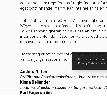
agerar som om regeringens i regleringsbrev for
eget gottfinnande. Men vi kan inte heller ha en r
Det måste vädras ut på Folkhälsomyndigheten. U
Wigzell. Hon ska inte dömas utifrån sin bakgrun
Folkhälsomyndigheten och ska ges en rimlig ch
intentioner. Men då måste hon vara beredd att 
desavouera sin uppdragsgivare.
Nästa steg är att se över alla skattemedel som 
kampanjorganisationer som tar myndighetens par
Our website uses cooki
Privacy Preferences an
Anders Milton
Ordförande Snuskommissionen, tidigare vd och 
Kinna Bellander
Ledamot Snuskommissionen, tidigare verksam 
Karl Fagerström
Ledamot Snuskommissionen, docent och forskare
Göran Johnsson