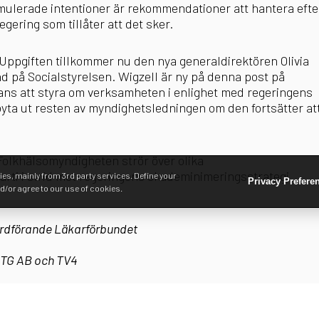
mulerade intentioner är rekommendationer att hantera efte
egering som tillåter att det sker.
ppgiften tillkommer nu den nya generaldirektören Olivia
d på Socialstyrelsen. Wigzell är ny på denna post på
ans att styra om verksamheten i enlighet med regeringens
byta ut resten av myndighetsledningen om den fortsätter at
Folkhälsomyndigheten strör över olika
ti i strid mot regeringens skademinimeringsstrategi.
es, mainly from 3rd party services. Define your
Privacy Prefere
d/or agree to our use of cookies.
ordförande Läkarförbundet
MTG AB och TV4
 kring tobak och nikotin