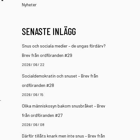
Nyheter
SENASTE INLÄGG
Snus och sociala medier – de ungas fördärv?
Brev från ordföranden #29
2026 / 06 / 22
Socialdemokratin och snuset – Brev från
ordföranden #28
2026 / 06 / 15
r
Olika människosyn bakom snusbråket – Brev
från ordföranden #27
2026 / 06 / 08
Därför tillåts knark men inte snus – Brev från