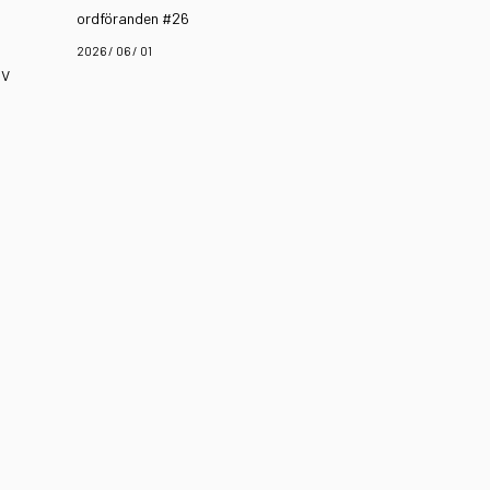
ordföranden #26
2026 / 06 / 01
iv
n