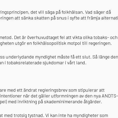
ngsprincipen, det vill säga på folkhälsan. Vad säger då
ringen att sänka skatten på snus i syfte att främja alternat
etod. Det är överhuvudtaget fel att vikta olika tobaks- och
eten utgör en folkhälsopolitisk motpol till regeringen.
ss underlydande myndighet måste få ett slut. Så länge de
dan i tobaksrelaterade sjukdomar i vårt land.
are med ett ändrat regleringsbrev som stipulerar att
intentioner när det gäller utformningen av den nya ANDTS-
Spel) med inriktning på skademinimerande åtgärder.
at med trotsig tystnad. Vi kan inte ha myndigheter som