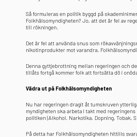
Så formuleras en politik byggd på skademinimeri
Folkhälsomyndigheten? Jo, att det är fel av rege
till rökningen.
Det är fel att använda snus som rökavvänjningsm
nikotinprodukter mot varandra. Folkhälsomyndigh
Denna gyttjebrottning mellan regeringen och de
tillåts fortgå kommer folk att fortsätta dö i onö
Vädra ut på Folkhälsomyndigheten
Nu har regeringen dragit åt tumskruven ytterlig
myndigheten ska arbeta i takt med regeringens 
politiken (Alkohol, Narkotika, Dopning, Tobak, 
På detta har Folkhälsomyndigheten hittills svar