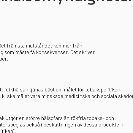
. Det främsta motståndet kommer från
ng som måste få konsekvenser. Det skriver
ober.
tt folkhälsan tjänas bäst om målet för tobakspolitiken
bruk, ska målet vara minskade medicinska och sociala skado
k utgör en större hälsofara än rökfria tobaks- och
återspeglas också i beskattningen av dessa produkter i
tiken”.