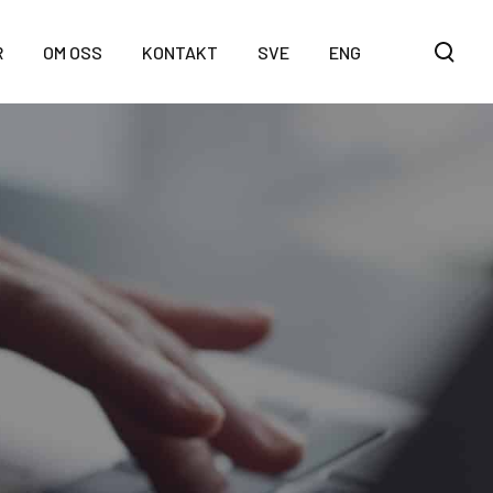
T
R
OM OSS
KONTAKT
SVE
ENG
o
g
g
l
e
s
e
a
r
c
h
m
o
d
a
l