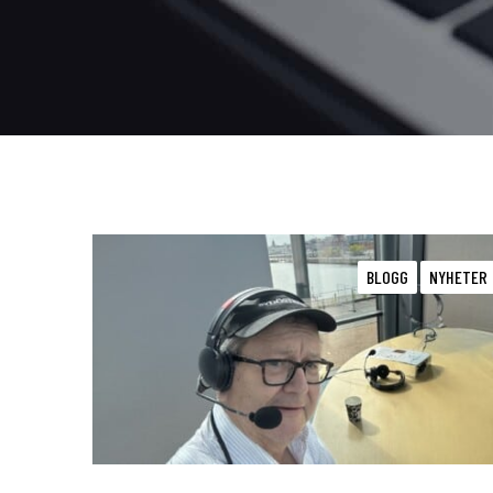
E
v
BLOGG
NYHETER
i
d
e
n
s
e
n
s